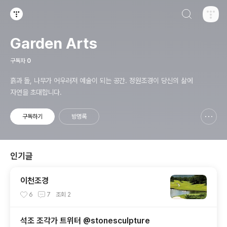
검색하기
티스토리
Garden Arts
구독자
0
흙과 돌, 나무가 어우러져 예술이 되는 공간. 정원조경이 당신의 삶에
자연을 초대합니다.
구독하기
방명록
신고하기 레이어
열기
인기글
이천조경
6
7
조회
2
석조 조각가 트위터 @stonesculpture