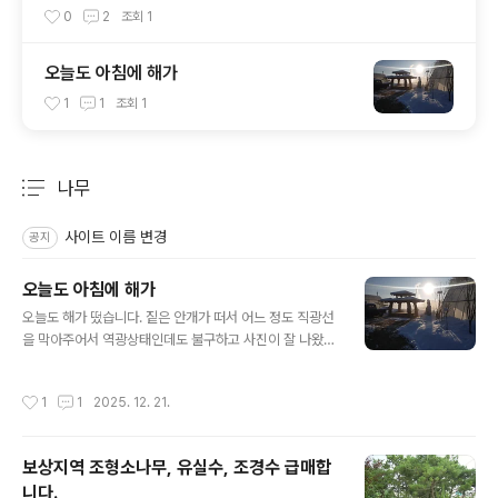
0
2
조회
1
오늘도 아침에 해가
1
1
조회
1
나무
분류 전체보기
주요 글 목록
사이트 이름 변경
공지
오늘도 아침에 해가
글 내용
오늘도 해가 떴습니다. 짙은 안개가 떠서 어느 정도 직광선
을 막아주어서 역광상태인데도 불구하고 사진이 잘 나왔습
니다.해무리를 중심으로 수평곡선을 그리는 광선이 신비하
게 느껴집니다.관음보살 협시로 예수와 마리아상으로 있는
작성시간
1
1
2025. 12. 21.
데 예수상은 가려서 보이질 않습니다. 전면의 상은 포대화
상입니다.아직도 소나무가 눈을 이고 있습니다.소나무 아
래 정원조각 줄지어 있습니다.조만간 보령오석을 가져와
보상지역 조형소나무, 유실수, 조경수 급매합
작업을 할 계획인데 웅천에 방문하자면 양평에서 3시간 이
니다.
상 소요됩니다. 아침안개가 분위기를 잡아 줍니다. 진입로