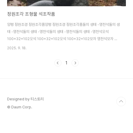
정원조각 조형물 석조작품
양평 정원조경 정원조각품양평 정원조경 정원조각품돌의 생태 -영천석돌의 생
태 -영천석돌의 생태 -영천석돌의 생태 -영천석돌의 생태 -영천석오석
100x32x102오석 100x32x102오석 100x32x102모자 영천석모자 영
천석모자 영천석함대함대함대바람 영천석오석 68x18x48오석 817오석
2025. 9. 18.
816오석 37x15x51오석 58x16x70두상 영천석오석 819오석
68x24x90오석 67x22x90오석 110x44x86오석 110x44x86오석
1
55x18x38오석 115x36x116오석 115x36x116오석 115x36x116부자
영천석오석 815영천석 – 비상2오석 – 산격리 영천석오석 70애우
73x60x60수반 157오석 68x15x45환경조각 255x80x150경기도 양
평군 옥천면 옥천리 75 ..
Designed by 티스토리
© Daum Corp.