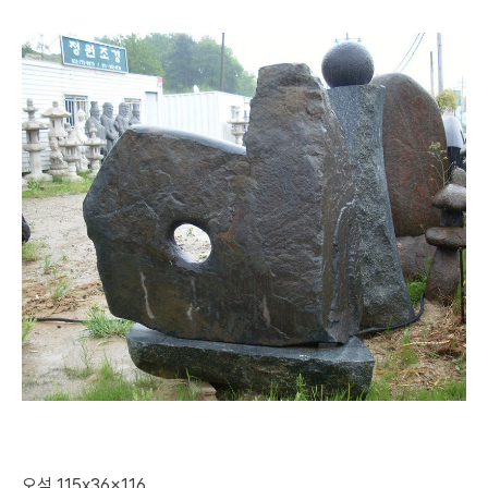
오석 115x36x116