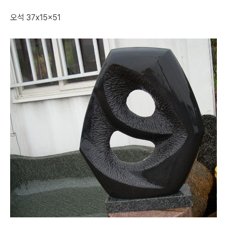
오석 37x15x51