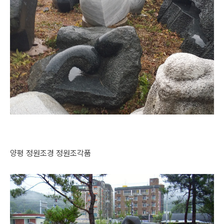
양평 정원조경 정원조각품