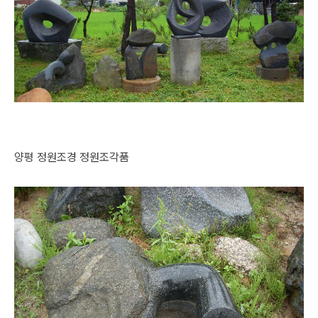
양평 정원조경 정원조각품