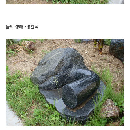
돌의 생태 -영천석