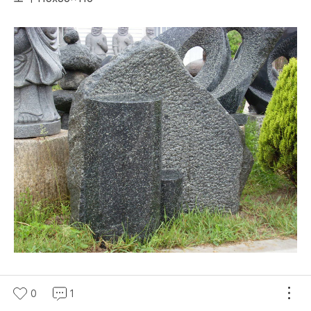
0
1
부자 영천석