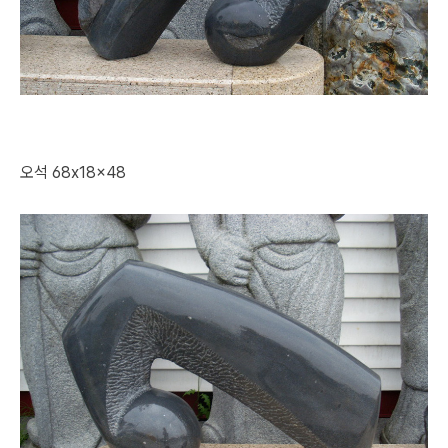
오석 68x18x48