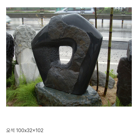
오석 100x32x102