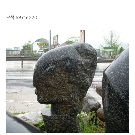
오석 58x16x70