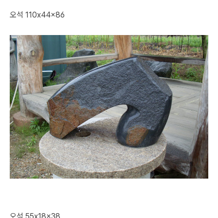
오석 110x44x86
오석 55x18x38