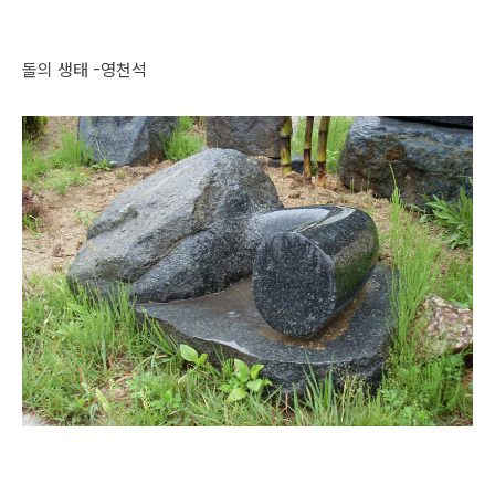
돌의 생태 -영천석