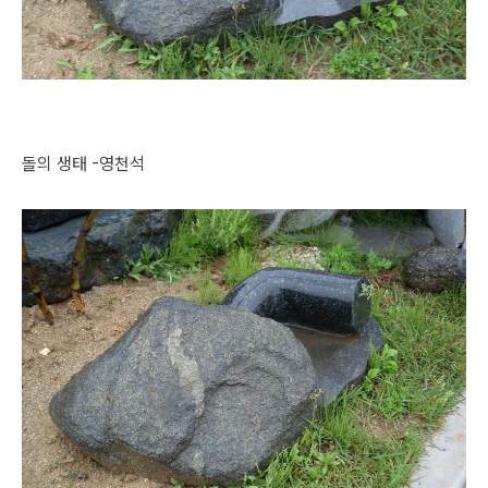
돌의 생태 -영천석