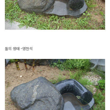
돌의 생태 -영천석