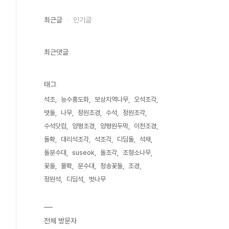
최근글
인기글
최근댓글
태그
석조
능수홍도화
보상지역나무
오석조각
맷돌
나무
정원조경
수석
정원조각
수석닷컴
양평조경
양평원두막
이천조경
돌확
대리석조각
석조각
디딤돌
석재
돌분수대
suseok
돌조각
조형소나무
꽃돌
물확
분수대
청송꽃돌
조경
정원석
디딤석
벗나무
전체 방문자