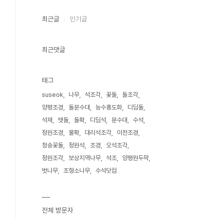
최근글
인기글
최근댓글
태그
suseok
나무
석조각
꽃돌
돌조각
양평조경
돌분수대
능수홍도화
디딤돌
석재
맷돌
돌확
디딤석
분수대
수석
정원조경
물확
대리석조각
이천조경
청송꽃돌
정원석
조경
오석조각
정원조각
보상지역나무
석조
양평원두막
벗나무
조형소나무
수석닷컴
전체 방문자