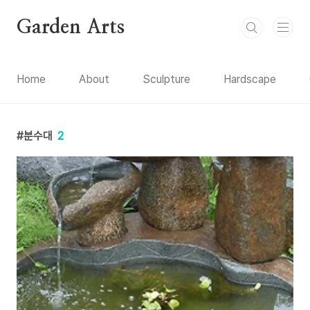
본문 바로가기
Garden Arts
Home
About
Sculpture
Hardscape
분수대
2