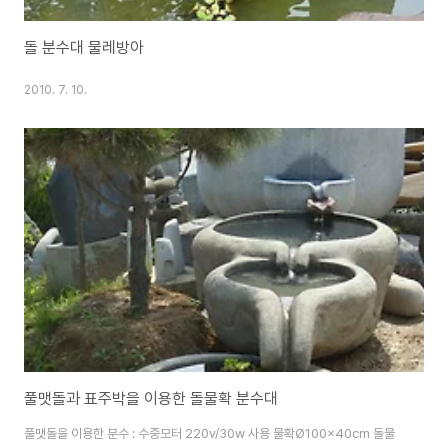
돌 분수대 물레방아
2010. 7. 10.
풀맷돌과 표주박을 이용한 돌물확 분수대
풀맷돌을 이용한 분수 : 수중모터 220v/30w 사용 물확Ø100x40cm 돌물