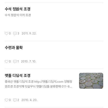
누운 문관석과 무관석뒷쪽 계곡풍경과 설치된 석등돌표주
박과 통돌 돌의자원두막 석축과 관음보살 뒷면 소나무는
수석 정원석 조경
작지만 20년 되었습니다.뒷쪽 계곡 풍경석조관음보살 협
글 내용
시로 예수상과 성모마리아 정면관음보살과 포대화상 측면
수석 정원석 이끼 조경
정원조각 조형물정원조각 조형물정원조각 조형물정원조각
조형물정원조각 조형물원두막정원조각 조형물정원조각 조
형물비너스가 있는 정원조각 조형물정원조각 조형물정원
작성시간
0
3
2011. 9. 22.
조각 조형물돌탁자와 통돌의자돌탁자와 통돌의자정원조각
조형물정원석과 조..
수련과 물확
작성시간
0
1
2010. 7. 10.
맷돌 디딤석 조경
글 내용
중국산 맷돌 디딤석 조경 http://맷돌.디딤석.com 양평정
원조경 조경석재 빗살무뉘 맷돌디딤돌 분류판매 011-84
2-1410 http://jogyeong.net/landscapestone/
작성시간
0
2
2010. 4. 20.