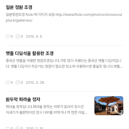
일본 정원 조경
글 내용
일본정원조경 flickr에 이미지 모음 http://www.flickr.com/photos/stonescul
pture/galleries/
작성시간
0
0
2010. 4. 5.
맷돌 디딤석을 활용한 조경
글 내용
중국산 맷돌을 사용한 정원조경입니다.가장 많이 사용되는 중국산 맷돌 디딤석입니
다. 맷돌 디딤석이 작은거는 정원이 협소한 장소에 사용하시면 좋을듯 합니다.맷돌
디딤석 평균 지름 50~60cm 무게 30~40kg 1파레트 50~55개 포장되어 있고요
작은거는 평균지름 35cm도 있습니다.순수한 국산 맷돌 공동품인데요 상태가 아주
작성시간
0
0
2010. 3. 28.
완벽합니다. 어처구니만 달면 사용할 수 있습니다. 맷돌 26x26x16cm중국산 계단
석인데요 40x100cm 두께 10cm 이사이즈가 가장 많이 사용됩니다. 계단이나 정
원 디딤석으로 사용하기에 적합니다.
원두막 파라솔 정자
글 내용
파라솔 정자입니다.파라솔 정자는 마루가 없어서 장시간
지내기가 불편하지만 잠시 더위를 피하거나 차 한잔 마실
그런 용도입니다.기둥이 하나인 관계로 협소한 공간에서
설치 할 수 있는 장점이 있습니다.4각 소나무 통나무 원목
작성시간
0
0
2010. 2. 15.