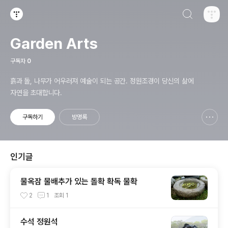
검색하기
티스토리
Garden Arts
구독자
0
흙과 돌, 나무가 어우러져 예술이 되는 공간. 정원조경이 당신의 삶에
자연을 초대합니다.
구독하기
방명록
신고하기 레이어
열기
인기글
물옥잠 물배추가 있는 돌확 확독 물확
2
1
조회
1
수석 정원석