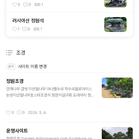
0
0
조회
1
러시아산 정원석
1
0
조회
1
조경
분류 전체보기
주요 글 목록
사이트 이름 변경
공지
정원조경
글 내용
안개나무 겹벗 미산딸나무 아나벨수국 차수국블로아이스
눈향미산딸나무호스타조경석 정원석설구화 오데마리 청단
풍 홍단풍 삼색병꽃나무 호스타 동장군 수호초 바위취 아
주가 지피식물 호스타공작 단풍나무 홍단풍조경석재 석등
작성시간
0
0
2026. 5. 6.
돌표주박정원조각과 공작단풍평원석 돌벤치 돌의자환경
조형물과 정원조각품돌사자상돌물확 확독 돌절구 석등정
원석 조경석공작단풍과 미니 소나무마가목 아래 정원 석재
운영사이트
품평석 석등 물확조경석재 석등 물확 돌물확 정원조경바위
글 내용
취정원조경 입구눈향과 정원수눈향 아나벨수국 라임라이
정원조경 Garden Artjogyeong.com Sculpture.co.