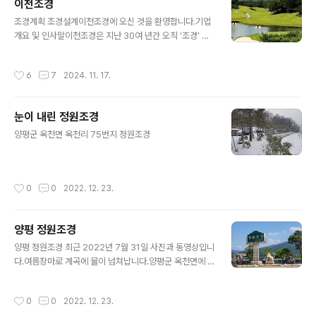
이천조경
다. 그것은 대지가 가진 본연의 목소리를 듣는 일이며, 흙과
글 내용
돌, 나무라는 가장 원초적인 소재를 사용하여 '삶이 머무는
조경계획 조경설계이천조경에 오신 것을 환영합니다.기업
공간'을 예술적으로 빚어내는 과정입니다.지난 수년간 현
개요 및 인사말이천조경은 지난 30여 년간 오직 ‘조경’ 외
장에서 땀 흘리며 배운 것이 있다면, "사람이 자연을 이기
길을 걸어온 전문 기업입니다. 우리는 단순히 나무를 심고
려 해서는 안 된다"는 겸손함입니다. 휘어진 나무는 휘어진
시설물을 배치하는 것을 넘어, 그 공간에 머무는 사람의 오
작성시간
6
7
2024. 11. 17.
대로 그 멋을 살리고, 거친 ..
감을 만족시키고 자연의 생명력이 숨 쉬는 예술적인 환경
을 조성하는 데 전념해 왔습니다.경기도 여주와 이천을 중
심으로 수도권 전역에서 500여 개 이상의 프로젝트를 성
눈이 내린 정원조경
공적으로 수행하며 쌓아온 신뢰는 우리의 가장 큰 자산입
글 내용
니다. 골프장 코스 관리의 정교함부터 주거 단지의 쾌적함,
양평군 옥천면 옥천리 75번지 정원조경
공공 조경의 조화로움까지—이천조경은 장인 정신과 첨단
기술을 결합하여 최상의 조경 솔루션을 제공합니다.경영
이념전문성(Expertise): 30년 현장 노하우와 학문적 토
작성시간
0
0
2022. 12. 23.
대를 바탕으로 한 정밀 시공지속가능성(..
양평 정원조경
글 내용
양평 정원조경 최근 2022년 7월 31일 사진과 동영상입니
다.여름장마로 계곡에 물이 넘쳐납니다.양평군 옥천면에 2
022년 8월9일 01시~05시까지 392mm 폭우가 내렸습
니다.입구쪽이동식 정원조경 간판으로 받침석 무게가 3톤
작성시간
0
0
2022. 12. 23.
됩니다.거미줄 자구리 정원석과 반송 그리고 경계석으로