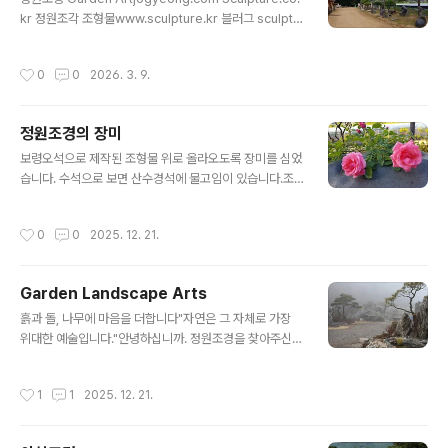
트 차수국 마가목 포트 설구화 오데마리 청단풍 홍단풍 삼
kr 정원조각 조형물www.sculpture.kr 블러그 sculptu
색병꽃나무 미산딸나무 호스타 동장군 수호초 바위취 아주
re.kr정원조경www.arts.co.kr 블러그 arts.co.krGar
가 백리향 지피식물 호스타맥문동 다양한 종류의 묘목들이
den Art www.gardens.co.kr 블로그 gardens.co.kr
작성시간
0
0
2026. 3. 9.
준비되어 있답니다사진으로 보시는 그대로 건강한 묘목들
Seon Buddhismwww.buddhism.org 블러그 budd
이에요정성껏 키운 묘목으로 나..
hism.org디지털불교 kr.buddhism.org석조불상www.
buddhas.kr 블러그 buddhas.kr양평원두막www.wo
정원조경의 장미
ndumak.c..
글 내용
보령오석으로 제작된 조형물 위로 올라오도록 장미를 심었
습니다. 수석으로 보면 산수경석에 물고임이 있습니다.조
각가 이정수 작품입니다. 무게가 5~6톤 될 겁니다.일 년
중에서 가장 크게 자라서 꽃핀 모습입니다. 뒤편에 그늘이
작성시간
0
0
2025. 12. 21.
지지만 아침에 햇빛을 받을 수 있어서 줄기를 올려서 꽃이
핀 모습니다. 정원조경 간판이 철재로 만든 거라 덩굴장미
로 가릴 겸 해서 심았는데 예상대로 볼만하네요. 안젤라 사
Garden Landscape Arts
하라 등 네 개 품종을 식재했습니다. 정원조경 간판이 너무
글 내용
커서 무게도 많이 나갑니다. 그래도 주추돌은 대략 3톤 정
흙과 돌, 나무에 마음을 더합니다"자연은 그 자체로 가장
도가 됩니다.이동식이죠? 네 이동식입니다. 여기는 초입 출
위대한 예술입니다."안녕하십니까. 정원조경을 찾아주신
입구 좌측에 심어져 있습니다. 연한 핑크빛이 좋아요.
여러분을 진심으로 환영합니다.우리는 늘 자연을 동경하며
살아갑니다. 팍팍한 도시의 삶 속에서 문득 하늘을 올려다
작성시간
1
1
2025. 12. 21.
보고, 길가에 핀 꽃 한 송이에 위로를 받는 것은 우리 안에
자연을 향한 그리움이 있기 때문일 것입니다.저에게 조경
(造景)이란, 단순히 나무를 심고 돌을 쌓는 공사가 아닙니