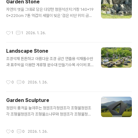
Garden Stone
색 획을 그어놓은 듯, 줄기와 가지가 온통 한쪽으로 쏠려 있
글 내용
었다. 흡사 머리카락을 길게 풀어헤치고 거센 폭풍우를 온
자연의 멋을 그대로 담은 다양한 정원석산지:거창 140*19
몸으로 받아내는 무용수의 격정적인 춤사위 같기도 했다.
0*220cm 7톤 억겁의 세월이 빚은 '검은 비단 위의 금빛
나무는 멈춰 있었으나, 내 눈에는 끊임없이 흔들리고 있는
폭포'이 작품은 경남 거창의 거친 물살이 수백만 년 동안 다
것처럼 보였다. 그것은 정지해 있는 움직임이자, 소리 없는
듬어낸 **'시간의 조각'**이자, 인위적인 가공 없이 자연
작성시간
1
1
2026. 1. 26.
아우성이었다.취류형 소나무..
그 자체가 완성한 거대한 추상화입니다. 높이 2.2m, 무게
7톤이라는 압도적인 하드웨어에 섬세한 표면 미학이 공존
하는 명석(名石)입니다.1. 색(色)과 질(質)의 강렬한 대비:
Landscape Stone
흑(黑)과 금(金)의 조화가장 먼저 눈길을 사로잡는 것은 *
글 내용
*돌의 피부(Skin)**입니다. 묵직하고 깊이 있는 검은색
조경석재 튼튼하고 아름다운 조경 공간 연출용 석재돌수반
(또는 짙은 회색) 바탕은 마치 밤의 장막이나 깊은 산세를
과 표주박을 이용한 계류형 분수대 만들기수목 사이에 포
연상시킵니다. 그 위를 타고 흐르는 황금빛과 흰색이 섞인
인트 역활로 사용되는 돌수반 물확 돌절구 풀맷돌 석등들
굵은 석영질의 문양은 마치 깎아지른 절벽 위에서 쏟아져
돌 표주박과 돌수반들평원석 돌의자평원석 돌의자평원석
작성시간
0
0
2026. 1. 26.
내..
돌의자평원석 돌의자평원석 돌의자평원석 돌의자좌석 밑
에 펼쳐진 호수와 들판: 단양석 평원석 의자이 작품은 "앉
아서 쉬는 의자이자, 바라보며 즐기는 산수경석"입니다. 거
Garden Sculpture
친 자연석의 껍질을 그대로 살리면서 윗면을 고요한 평원
글 내용
또는 호수처럼 연출한 점이 압권입니다.1. 평원의 미학: 여
정원의 품격을 높여주는 정원조각정원조각 조형물정원조
백과 쉼수석 용어로 '평원석'은 드넓은 들판이나 지평선을
각 조형물정원조각 조형물소나무와 정원조각 조형물정원
연상시키는 돌을 말합니다. 작가님은 의자의 좌면(앉는 부
조각 조형물소나무와 정원조각 조형물정원조각 조형물소
분)을 단순한 평면이 아니라, 물이 고일 수 있는 미세한 깊
나무와 정원조각 조형물소나무와 정원조각 조형물정원조
작성시간
0
0
2026. 1. 26.
이감을 주어 가공했습니다.시각적 효과: 물이 차 ..
각 조형물소나무와 정원조각 조형물소나무와 정원조각 조