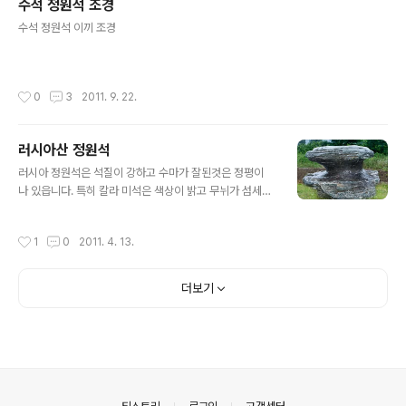
수석 정원석 조경
글 내용
수석 정원석 이끼 조경
작성시간
0
3
2011. 9. 22.
러시아산 정원석
글 내용
러시아 정원석은 석질이 강하고 수마가 잘된것은 정평이
나 있읍니다. 특히 칼라 미석은 색상이 밝고 무뉘가 섬세합
니다. http://stone.biz/jogyeong/main.cgi?board=
stone http://www.flowerstone.co.kr/index.php?s
작성시간
1
0
2011. 4. 13.
tatus=garden&path=garden2
더보기
의안내