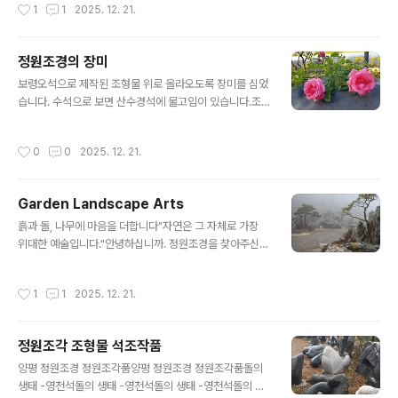
작성시간
1
1
2025. 12. 21.
간을 완성해 드립니다. 수석 정원석 조경석 평..
데 예수상은 가려서 보이질 않습니다. 전면의 상은 포대화
상입니다.아직도 소나무가 눈을 이고 있습니다.소나무 아
래 정원조각 줄지어 있습니다.조만간 보령오석을 가져와
정원조경의 장미
작업을 할 계획인데 웅천에 방문하자면 양평에서 3시간 이
글 내용
상 소요됩니다. 아침안개가 분위기를 잡아 줍니다. 진입로
보령오석으로 제작된 조형물 위로 올라오도록 장미를 심었
는 어제 02 굴삭기로 서툴게 닦아 놓았는데 땅이 얼어서
습니다. 수석으로 보면 산수경석에 물고임이 있습니다.조
지저분합니다. 가운데 큰 작품 위에 장미를 올려서 즐겨 보
각가 이정수 작품입니다. 무게가 5~6톤 될 겁니다.일 년
았는데 전정을 했습니다.길 가운데쯤 쌍사자를 설치했는데
중에서 가장 크게 자라서 꽃핀 모습입니다. 뒤편에 그늘이
작성시간
0
0
2025. 12. 21.
좌측사자가 아직 눈 모자를 쓰고 있습니다. 쌍사자도..
지지만 아침에 햇빛을 받을 수 있어서 줄기를 올려서 꽃이
핀 모습니다. 정원조경 간판이 철재로 만든 거라 덩굴장미
로 가릴 겸 해서 심았는데 예상대로 볼만하네요. 안젤라 사
Garden Landscape Arts
하라 등 네 개 품종을 식재했습니다. 정원조경 간판이 너무
글 내용
커서 무게도 많이 나갑니다. 그래도 주추돌은 대략 3톤 정
흙과 돌, 나무에 마음을 더합니다"자연은 그 자체로 가장
도가 됩니다.이동식이죠? 네 이동식입니다. 여기는 초입 출
위대한 예술입니다."안녕하십니까. 정원조경을 찾아주신
입구 좌측에 심어져 있습니다. 연한 핑크빛이 좋아요.
여러분을 진심으로 환영합니다.우리는 늘 자연을 동경하며
살아갑니다. 팍팍한 도시의 삶 속에서 문득 하늘을 올려다
작성시간
1
1
2025. 12. 21.
보고, 길가에 핀 꽃 한 송이에 위로를 받는 것은 우리 안에
자연을 향한 그리움이 있기 때문일 것입니다.저에게 조경
(造景)이란, 단순히 나무를 심고 돌을 쌓는 공사가 아닙니
정원조각 조형물 석조작품
다. 그것은 대지가 가진 본연의 목소리를 듣는 일이며, 흙과
글 내용
돌, 나무라는 가장 원초적인 소재를 사용하여 '삶이 머무는
양평 정원조경 정원조각품양평 정원조경 정원조각품돌의
공간'을 예술적으로 빚어내는 과정입니다.지난 수년간 현
생태 -영천석돌의 생태 -영천석돌의 생태 -영천석돌의 생