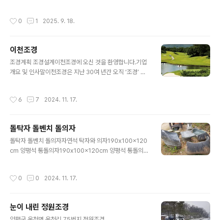
장에서 땀 흘리며 배운 것이 있다면, "사람이 자연을 이기
태 -영천석돌의 생태 -영천석오석 100x32x102오석 10
려 해서는 안 된다"는 겸손함입니다. 휘어진 나무는 휘어진
0x32x102오석 100x32x102모자 영천석모자 영천석
작성시간
0
1
2025. 9. 18.
대로 그 멋을 살리고, 거친 ..
모자 영천석함대함대함대바람 영천석오석 68x18x48오
석 817오석 816오석 37x15x51오석 58x16x70두상
영천석오석 819오석 68x24x90오석 67x22x90오석
이천조경
110x44x86오석 110x44x86오석 55x18x38오석 1
글 내용
15x36x116오석 115x36x116오석 115x36x116부자
조경계획 조경설계이천조경에 오신 것을 환영합니다.기업
영천석오석 815영천석 – 비상2오석 – 산격리 영천석오석
개요 및 인사말이천조경은 지난 30여 년간 오직 ‘조경’ 외
70애우 73x60x60수반 157오석 68x15x45환경조각
길을 걸어온 전문 기업입니다. 우리는 단순히 나무를 심고
255x80x150경기도 양평군 옥천면 옥천리 75 ..
시설물을 배치하는 것을 넘어, 그 공간에 머무는 사람의 오
작성시간
6
7
2024. 11. 17.
감을 만족시키고 자연의 생명력이 숨 쉬는 예술적인 환경
을 조성하는 데 전념해 왔습니다.경기도 여주와 이천을 중
심으로 수도권 전역에서 500여 개 이상의 프로젝트를 성
돌탁자 돌벤치 돌의자
공적으로 수행하며 쌓아온 신뢰는 우리의 가장 큰 자산입
글 내용
니다. 골프장 코스 관리의 정교함부터 주거 단지의 쾌적함,
돌탁자 돌벤치 돌의자자연석 탁자와 의자190x100x120
공공 조경의 조화로움까지—이천조경은 장인 정신과 첨단
cm 양평석 통돌의자190x100x120cm 양평석 통돌의자
기술을 결합하여 최상의 조경 솔루션을 제공합니다.경영
와 통돌탁자화강암 돌탁자양평석 자연석 돌의자 높이 40c
이념전문성(Expertise): 30년 현장 노하우와 학문적 토
m경기도 양평군 옥천면 옥천리 75 문의 0104025243
작성시간
0
0
2024. 11. 17.
대를 바탕으로 한 정밀 시공지속가능성(..
5 Copyright ⓒ 2007 garden landscape Co, Ltd.
All rights reserved.
눈이 내린 정원조경
글 내용
양평군 옥천면 옥천리 75번지 정원조경