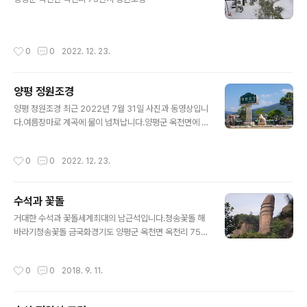
작성시간
0
0
2022. 12. 23.
양평 정원조경
글 내용
양평 정원조경 최근 2022년 7월 31일 사진과 동영상입니
다.여름장마로 계곡에 물이 넘쳐납니다.양평군 옥천면에 2
022년 8월9일 01시~05시까지 392mm 폭우가 내렸습
니다.입구쪽이동식 정원조경 간판으로 받침석 무게가 3톤
작성시간
0
0
2022. 12. 23.
됩니다.거미줄 자구리 정원석과 반송 그리고 경계석으로
누운 문관석과 무관석뒷쪽 계곡풍경과 설치된 석등돌표주
박과 통돌 돌의자원두막 석축과 관음보살 뒷면 소나무는
수석과 꽃돌
작지만 20년 되었습니다.뒷쪽 계곡 풍경석조관음보살 협
글 내용
시로 예수상과 성모마리아 정면관음보살과 포대화상 측면
거대한 수석과 꽃돌세계최대의 남근석입니다.청송꽃돌 해
정원조각 조형물정원조각 조형물정원조각 조형물정원조각
바라기청송꽃돌 금국화경기도 양평군 옥천면 옥천리 75
조형물정원조각 조형물원두막정원조각 조형물정원조각 조
문의 01040252435 Copyright ⓒ 2007 garden la
형물비너스가 있는 정원조각 조형물정원조각 조형물정원
ndscape Co, Ltd. All rights reserved.
작성시간
0
0
2018. 9. 11.
조각 조형물돌탁자와 통돌의자돌탁자와 통돌의자정원조각
조형물정원석과 조..