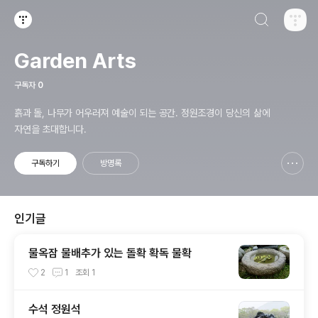
검색하기
티스토리
Garden Arts
구독자
0
흙과 돌, 나무가 어우러져 예술이 되는 공간. 정원조경이 당신의 삶에
자연을 초대합니다.
구독하기
방명록
신고하기 레이어
열기
인기글
물옥잠 물배추가 있는 돌확 확독 물확
2
1
조회
1
수석 정원석