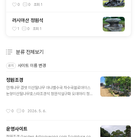
0
0
조회
1
러시아산 정원석
1
0
조회
1
분류 전체보기
주요 글 목록
사이트 이름 변경
공지
정원조경
글 내용
안개나무 겹벗 미산딸나무 아나벨수국 차수국블로아이스
눈향미산딸나무호스타조경석 정원석설구화 오데마리 청단
풍 홍단풍 삼색병꽃나무 호스타 동장군 수호초 바위취 아
주가 지피식물 호스타공작 단풍나무 홍단풍조경석재 석등
작성시간
0
0
2026. 5. 6.
돌표주박정원조각과 공작단풍평원석 돌벤치 돌의자환경
조형물과 정원조각품돌사자상돌물확 확독 돌절구 석등정
원석 조경석공작단풍과 미니 소나무마가목 아래 정원 석재
운영사이트
품평석 석등 물확조경석재 석등 물확 돌물확 정원조경바위
글 내용
취정원조경 입구눈향과 정원수눈향 아나벨수국 라임라이
정원조경 Garden Artjogyeong.com Sculpture.co.