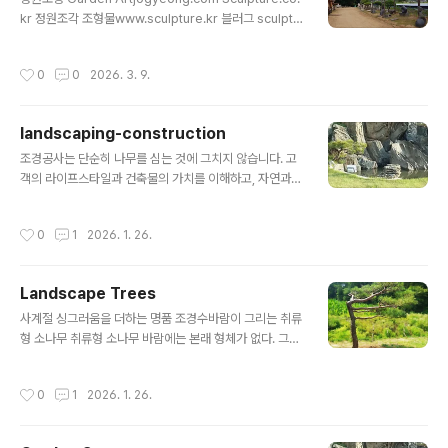
트 차수국 마가목 포트 설구화 오데마리 청단풍 홍단풍 삼
kr 정원조각 조형물www.sculpture.kr 블러그 sculptu
색병꽃나무 미산딸나무 호스타 동장군 수호초 바위취 아주
re.kr정원조경www.arts.co.kr 블러그 arts.co.krGar
가 백리향 지피식물 호스타맥문동 다양한 종류의 묘목들이
den Art www.gardens.co.kr 블로그 gardens.co.kr
작성시간
0
0
2026. 3. 9.
준비되어 있답니다사진으로 보시는 그대로 건강한 묘목들
Seon Buddhismwww.buddhism.org 블러그 budd
이에요정성껏 키운 묘목으로 나..
hism.org디지털불교 kr.buddhism.org석조불상www.
buddhas.kr 블러그 buddhas.kr양평원두막www.wo
landscaping-construction
ndumak.c..
글 내용
조경공사는 단순히 나무를 심는 것에 그치지 않습니다. 고
객의 라이프스타일과 건축물의 가치를 이해하고, 자연과
사람이 조화를 이루는 최적의 야외 공간을 창조합니다. 상
담부터 설계, 시공, 그리고 사후 관리까지 Garden Art가
작성시간
0
1
2026. 1. 26.
제안하는 조경 공사의 전 과정을 소개합니다.1. 건축물과 조
경설계 평면도대지 150평에 주택 30평으로 전원주택으로
주택 내부는 3~4인 가족이 거주하기에 좁지 않고 아늑하
Landscape Trees
며 외부 공간이 120평이나 남아 텃밭, 주차장, 정원, 데크
글 내용
등 다양한 야외 활동을 여유롭게 즐길 수 있는 전원주택의
사계절 싱그러움을 더하는 명품 조경수바람이 그리는 취류
조경설계 평면도 입니다.1-2.상세 설계 및 3D 시뮬레이션:
형 소나무 취류형 소나무 바람에는 본래 형체가 없다. 그저
수종 선정, 시설물 자재 결정, 조명 및 배수 계획을 구체화
스치고 지나갈 뿐, 누구도 바람의 얼굴을 본 적은 없다. 하
합니다. 특히 3D 모델링을 통해 완공 후의 모습을 미리 확
지만 나는 오늘, 저 벼랑 끝에 선 소나무 한 그루에서 분명
작성시간
0
1
2026. 1. 26.
인하며 고객..
한 바람의 얼굴을 보았다. 사람들은 그것을 취류형(吹流
形)이라 불렀다.산등성이에 홀로 선 그 나무는 마치 거대한
붓과 같았다. 보이지 않는 대기의 흐름을 타고 허공에 초록