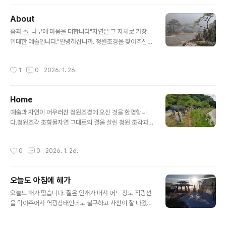
형물정원조각 조형물정원조각 조형물Art in Garden 자
연이라는 캔버스, 그 위에 깃든 예술1. 프롤로그: 정원은 가
About
장 거대한 미술관입니다"바람이 조각을 어루만지고, 햇살
글 내용
이 질감을 완성합니다."진정한 조경은 단순히 나무를 심고
흙과 돌, 나무에 마음을 더합니다"자연은 그 자체로 가장
돌을 놓는 행위를 넘어섭니다. 그것은 대지라는 캔버스 위
위대한 예술입니다."안녕하십니까. 정원조경을 찾아주신
에 공간을 기획하고 미학을 채우는 종합 예술입니다.우리
여러분을 진심으로 환영합니다.우리는 늘 자연을 동경하며
가 소개하는 조각은 장식품이 아닙니다. 흘러가는 구름을
살아갑니다. 팍팍한 도시의 삶 속에서 문득 하늘을 올려다
작성시간
1
0
2026. 1. 26.
붙잡아두고, 계절의 변화를 온몸으로 받아내며, 끝내 침묵
보고, 길가에 핀 꽃 한 송이에 위로를 받는 것은 우리 안에
으로 자..
자연을 향한 그리움이 있기 때문일 것입니다.저에게 조경
(造景)이란, 단순히 나무를 심고 돌을 쌓는 공사가 아닙니
Home
다. 그것은 대지가 가진 본연의 목소리를 듣는 일이며, 흙과
글 내용
돌, 나무라는 가장 원초적인 소재를 사용하여 '삶이 머무는
예술과 자연이 어우러진 정원조경에 오신 것을 환영합니
공간'을 예술적으로 빚어내는 과정입니다.지난 수년간 현
다.정원조각 조형물자연 그대로의 결을 살린 정원 조각과
장에서 땀 흘리며 배운 것이 있다면, "사람이 자연을 이기
품격 있는 환경 조형물을 소개합니다. 우리는 주변 경관과
려 해서는 안 된다"는 겸손함입니다. 휘어진 나무는 휘어진
완벽한 조화를 이루는 예술 작품을 통해, 사계절의 다채로
작성시간
0
0
2026. 1. 26.
대로 그 멋을 살리고, 거친 ..
운 변화가 머무는 아름다운 공간을 짓습니다. 단순한 조경
을 넘어 마음을 어루만지는 치유의 정원, 그곳에서 자연이
주는 깊은 위로와 예술적 감동을 동시에 경험해 보시길 바
오늘도 아침에 해가
랍니다. 물확 돌표주박 석등 조경석재정원에 깊이를 더해
글 내용
줄 다양한 석재품을 소개합니다. 고즈넉한 분위기의 석등
오늘도 해가 떴습니다. 짙은 안개가 떠서 어느 정도 직광선
과 물의 흐름을 담는 물확·돌수반, 발길을 이끄는 디딤석이
을 막아주어서 역광상태인데도 불구하고 사진이 잘 나왔습
준비되어 있습니다. 또한 돌표주박과 풀맷돌등 다채로운
니다.해무리를 중심으로 수평곡선을 그리는 광선이 신비하
소품들이 어우러져, 옛 정취가 살아 숨 쉬는 특별한 조경 공
게 느껴집니다.관음보살 협시로 예수와 마리아상으로 있는