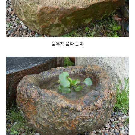
물옥잠 물확 돌확