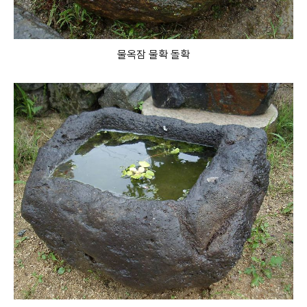
물옥잠 물확 돌확