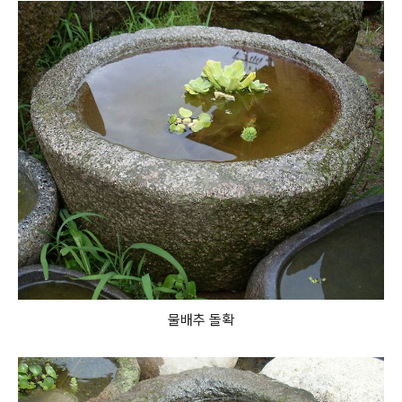
물배추 돌확