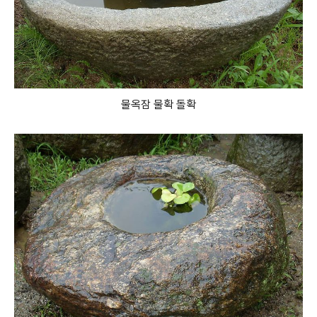
물옥잠 물확 돌확