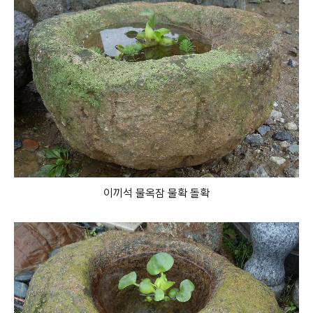
이끼석 물옥잠 물확 돌확