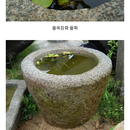
물옥잠화 물확