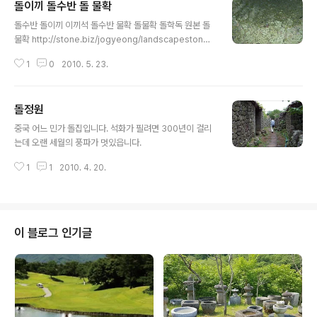
돌이끼 돌수반 돌 물확
글 내용
돌수반 돌이끼 이끼석 돌수반 물확 돌물확 돌학독 원본 돌
물확 http://stone.biz/jogyeong/landscapestone/
suban.htm
1
0
2010. 5. 23.
돌정원
글 내용
중국 어느 민가 돌집입니다. 석화가 필려면 300년이 걸리
는데 오랜 세월의 풍파가 멋있읍니다.
1
1
2010. 4. 20.
이 블로그 인기글