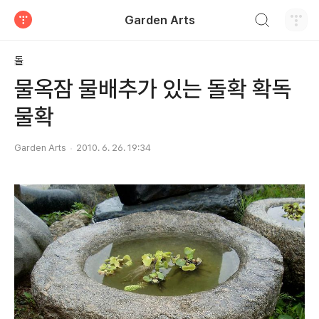
검색하기
Garden Arts
티스토리
돌
물옥잠 물배추가 있는 돌확 확독
물확
Garden Arts
2010. 6. 26. 19:34