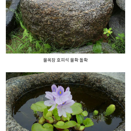
물옥잠 호피석 물확 돌확