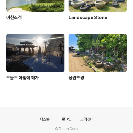
이천조경
Landscape Stone
오늘도 아침에 해가
정원조경
의안내
티스토리
로그인
고객센터
© Daum Corp.