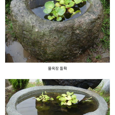
물옥잠 돌확