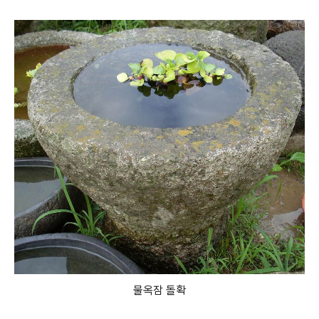
물옥잠 돌확