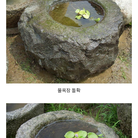
물옥잠 돌확