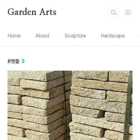
본문 바로가기
Garden Arts
Home
About
Sculpture
Hardscape
맷돌
3