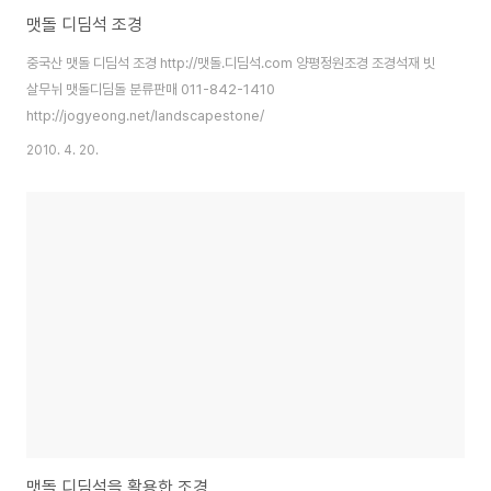
맷돌 디딤석 조경
중국산 맷돌 디딤석 조경 http://맷돌.디딤석.com 양평정원조경 조경석재 빗
살무뉘 맷돌디딤돌 분류판매 011-842-1410
http://jogyeong.net/landscapestone/
2010. 4. 20.
맷돌 디딤석을 활용한 조경