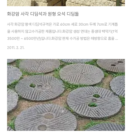
화강암 사각 디딤석과 원형 오석 디딤돌
사각 화강암 황색 디딤석규격은 가로 60cm 세로 30cm 두께 7cm로 기계톱
을 사용하지 않고수가공한 제품입니다.화강암 생성 연대는 중생대 백악기(1억
3500만 ~ 6500만년)입니다.화강암 판재 수가공 방법은 매방향으로 홈을 판
다음 쪼김새를 박아서 해머로 치면 일시에 갈라짐니다.매방향은 지면에서 수평
2011. 2. 21.
방향으로 형성된 면을 말하며, 확인할 수 있는 방법은 손으로나 육안으로 가장
매끄러운면이 매방으로 석공들은 보통 원석은 재단할때 매방향을 먼저 재단을
합니다.고야로 전체적인 싸이즈를 잡은다음 거친 부분은 정다듬으로 마무리를
했읍니다.오석 원형디딤돌 지름 40cm 두께 5~6cm 철평석과 유사한 점판암
으로 상하면을 자연석 그대로 표면을 살리면서원형으로 가공처리된 디딤돌 용
도로 제작된것입니다.국내 화북석..