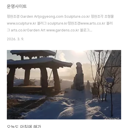
운영사이트
정원조경 Garden Artjogyeong.com Sculpture.co.kr 정원조각 조형물
www.sculpture.kr 블러그 sculpture.kr정원조경www.arts.co.kr 블러
그 arts.co.krGarden Art www.gardens.co.kr 블로그
gardens.co.krSeon Buddhismwww.buddhism.org 블러그
2026. 3. 9.
buddhism.org디지털불교 kr.buddhism.org석조불상
www.buddhas.kr 블러그 buddhas.kr양평원두막www.wondumak.c..
오늘도 아침에 해가