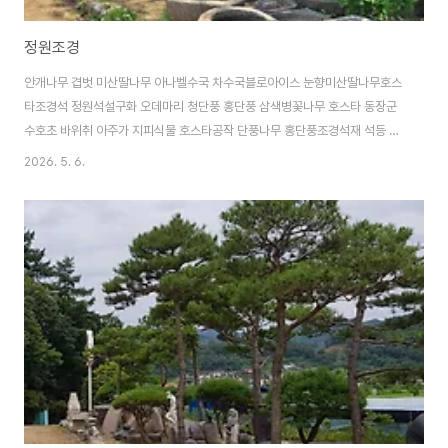
정원조경
안개나무 겹벗 미산딸나무 아나벨수국 차수국블로아이스 눈향미산딸나무호스
타조경석 정원석설구화 오데마리 청단풍 홍단풍 삼색병꽃나무 호스타 동장군
수호초 바위취 아주가 지피식물 호스타공작 단풍나무 홍단풍조경석재 석등 돌
표주박정원조각과 공작단풍평원석 돌벤치 돌의자환경 조형물과 정원조각품돌
2026. 5. 6.
사자상돌물확 확독 돌절구 석등정원석 조경석공작단풍과 미니 소나무마가목
아래 정원 석재품평석 석등 물확조경석재 석등 물확 돌물확 정원조경바위취정
원조경 입구눈향과 정원수눈향 아나벨수국 라임라이트 차수국 마가목 포트 설
구화 오데마리 청단풍 홍단풍 삼색병꽃나무 미산딸나무 호스타 동장군 수호초
바위취 아주가 백리향 지피식물 호스타맥문동 다양한 종류의 묘목들이 준비되
어 있답니다사진으로 보시는 그대로 건강한 묘목들이에요정성껏 키운 묘목으
로 나..